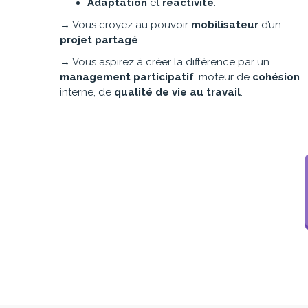
Adaptation
et
réactivité
.
→ Vous croyez au pouvoir
mobilisateur
d’un
projet partagé
.
→ Vous aspirez à créer la différence par un
management participatif
, moteur de
cohésion
interne, de
qualité de vie au travail
.