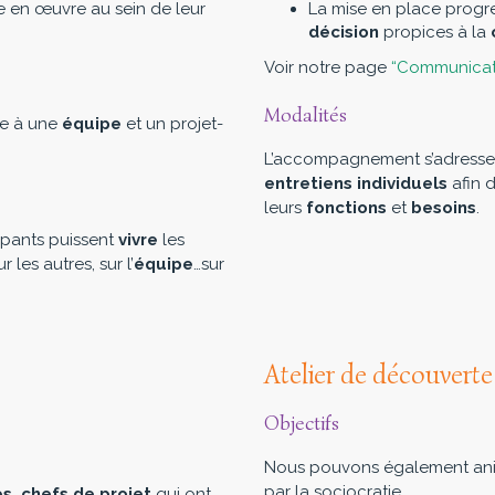
se en œuvre au sein de leur
La mise en place progr
décision
propices à la
Voir notre page
“Communicati
Modalités
se à une
équipe
et un projet-
L’accompagnement s’adresse
entretiens individuels
afin 
leurs
fonctions
et
besoins
.
cipants puissent
vivre
les
 les autres, sur l’
équipe
…sur
Atelier de découverte 
Objectifs
Nous pouvons également anim
par la sociocratie.
s, chefs de projet
qui ont