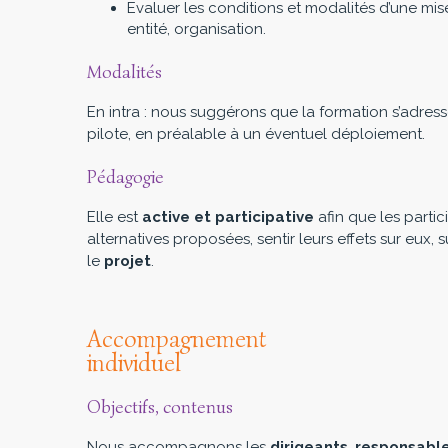
Evaluer les conditions et modalités d’une mi
entité, organisation.
Modalités
En intra : nous suggérons que la formation s’adres
pilote, en préalable à un éventuel déploiement.
Pédagogie
Elle est
active et participative
afin que les parti
alternatives proposées, sentir leurs effets sur eux, sur
le
projet
.
Accompagnement
individuel
Objectifs, contenus
Nous accompagnons les
dirigeants
,
responsable