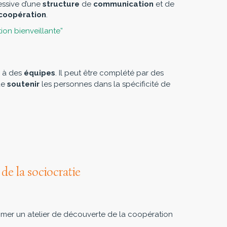
essive d’une
structure
de
communication
et de
coopération
.
on bienveillante”
 à des
équipes
. Il peut être complété par des
de
soutenir
les personnes dans la spécificité de
de la sociocratie
er un atelier de découverte de la coopération